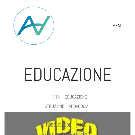
MENU
EDUCAZIONE
VITA:
EDUCAZIONE
ISTRUZIONE
PEDAGOGIA
ANIMALI
RITRATTI
PUBBLICAZIONI
FOOD
SPORT
VERDE
MOMENTI